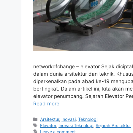
networkofchange – elevator Sejak dicipta
dalam dunia arsitektur dan teknik. Khus
diperkenalkan pada abad ke-19 menguba
bertingkat. Dalam artikel ini, kita akan me
elevator penumpang. Sejarah Elevator P
Read more
Categories
Arsitektur
,
Inovasi
,
Teknologi
Tags
Elevator
,
Inovasi Teknologi
,
Sejarah Arsitektur
Leave a comment