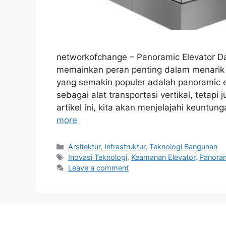
networkofchange – Panoramic Elevator Dal
memainkan peran penting dalam menarik 
yang semakin populer adalah panoramic el
sebagai alat transportasi vertikal, tetap
artikel ini, kita akan menjelajahi keuntu
more
Categories
Arsitektur
,
Infrastruktur
,
Teknologi Bangunan
Tags
Inovasi Teknologi
,
Keamanan Elevator
,
Panoram
Leave a comment