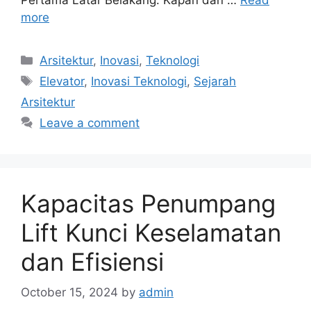
more
Categories
Arsitektur
,
Inovasi
,
Teknologi
Tags
Elevator
,
Inovasi Teknologi
,
Sejarah
Arsitektur
Leave a comment
Kapacitas Penumpang
Lift Kunci Keselamatan
dan Efisiensi
October 15, 2024
by
admin