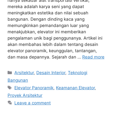
hanya sekadar alat transportasi vertikal;
mereka adalah karya seni yang dapat
meningkatkan estetika dan nilai sebuah
bangunan. Dengan dinding kaca yang
memungkinkan pemandangan luar yang
menakjubkan, elevator ini memberikan
pengalaman unik bagi penggunanya. Artikel ini
akan membahas lebih dalam tentang desain
elevator panoramik, keunggulan, tantangan,
dan masa depannya. Sejarah dan …
Read more
Categories
Arsitektur
,
Desain Interior
,
Teknologi
Bangunan
Tags
Elevator Panoramik
,
Keamanan Elevator
,
Proyek Arsitektur
Leave a comment