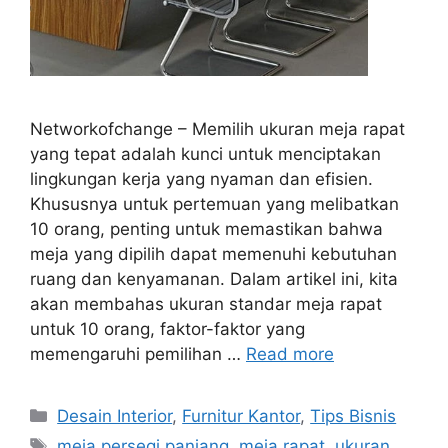
Networkofchange – Memilih ukuran meja rapat
yang tepat adalah kunci untuk menciptakan
lingkungan kerja yang nyaman dan efisien.
Khususnya untuk pertemuan yang melibatkan
10 orang, penting untuk memastikan bahwa
meja yang dipilih dapat memenuhi kebutuhan
ruang dan kenyamanan. Dalam artikel ini, kita
akan membahas ukuran standar meja rapat
untuk 10 orang, faktor-faktor yang
memengaruhi pemilihan …
Read more
Categories
Desain Interior
,
Furnitur Kantor
,
Tips Bisnis
Tags
meja persegi panjang
,
meja rapat
,
ukuran