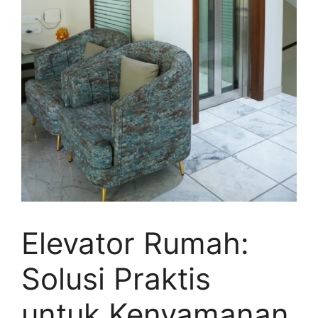
Elevator Rumah:
Solusi Praktis
untuk Kenyamanan