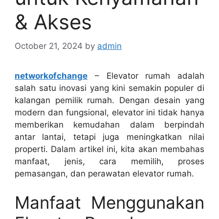
& Akses
October 21, 2024
by
admin
networkofchange
– Elevator rumah adalah
salah satu inovasi yang kini semakin populer di
kalangan pemilik rumah. Dengan desain yang
modern dan fungsional, elevator ini tidak hanya
memberikan kemudahan dalam berpindah
antar lantai, tetapi juga meningkatkan nilai
properti. Dalam artikel ini, kita akan membahas
manfaat, jenis, cara memilih, proses
pemasangan, dan perawatan elevator rumah.
Manfaat Menggunakan