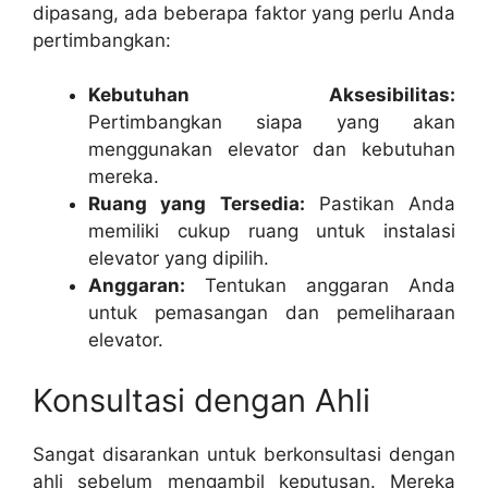
dipasang, ada beberapa faktor yang perlu Anda
pertimbangkan:
Kebutuhan Aksesibilitas:
Pertimbangkan siapa yang akan
menggunakan elevator dan kebutuhan
mereka.
Ruang yang Tersedia:
Pastikan Anda
memiliki cukup ruang untuk instalasi
elevator yang dipilih.
Anggaran:
Tentukan anggaran Anda
untuk pemasangan dan pemeliharaan
elevator.
Konsultasi dengan Ahli
Sangat disarankan untuk berkonsultasi dengan
ahli sebelum mengambil keputusan. Mereka