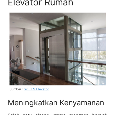
Elevator Rumah
Sumber :
WELLS Elevator
Meningkatkan Kenyamanan