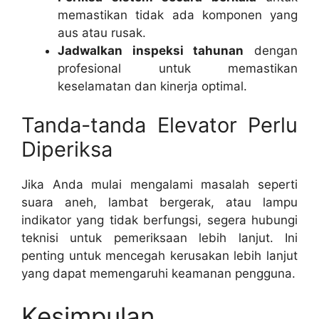
memastikan tidak ada komponen yang
aus atau rusak.
Jadwalkan inspeksi tahunan
dengan
profesional untuk memastikan
keselamatan dan kinerja optimal.
Tanda-tanda Elevator Perlu
Diperiksa
Jika Anda mulai mengalami masalah seperti
suara aneh, lambat bergerak, atau lampu
indikator yang tidak berfungsi, segera hubungi
teknisi untuk pemeriksaan lebih lanjut. Ini
penting untuk mencegah kerusakan lebih lanjut
yang dapat memengaruhi keamanan pengguna.
Kesimpulan