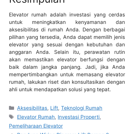
Elevator rumah adalah investasi yang cerdas
untuk meningkatkan kenyamanan dan
aksesibilitas di rumah Anda. Dengan berbagai
pilihan yang tersedia, Anda dapat memilih jenis
elevator yang sesuai dengan kebutuhan dan
anggaran Anda. Selain itu, perawatan rutin
akan memastikan elevator berfungsi dengan
baik dalam jangka panjang. Jadi, jika Anda
mempertimbangkan untuk memasang elevator
rumah, lakukan riset dan konsultasikan dengan
ahli untuk mendapatkan solusi yang tepat.
Categories
Aksesibilitas
,
Lift
,
Teknologi Rumah
Tags
Elevator Rumah
,
Investasi Properti
,
Pemeliharaan Elevator