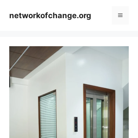
Skip
to
networkofchange.org
Menu
content