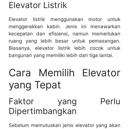
Elevator Listrik
Elevator listrik menggunakan motor untuk
menggerakkan kabin. Jenis ini menawarkan
kecepatan dan efisiensi, namun memerlukan
ruang yang lebih besar untuk pemasangan.
Biasanya, elevator listrik lebih cocok untuk
bangunan yang memiliki lebih dari tiga lantai.
Cara Memilih Elevator
yang Tepat
Faktor yang Perlu
Dipertimbangkan
Sebelum memutuskan jenis elevator yang akan