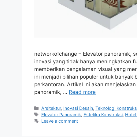
networkofchange – Elevator panoramik, ser
inovasi yang tidak hanya meningkatkan fu
memberikan pengalaman visual yang mena
ini menjadi pilihan populer untuk banyak
perkantoran. Artikel ini akan menjelaska
panoramik, …
Read more
Categories
Arsitektur
,
Inovasi Desain
,
Teknologi Konstruks
Tags
Elevator Panoramik
,
Estetika Konstruksi
,
Hotel
Leave a comment